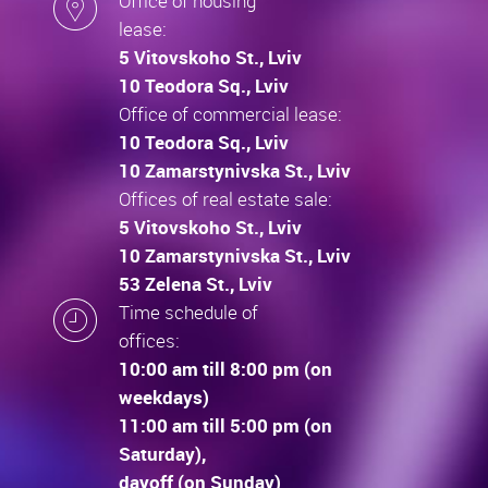
Office of housing
lease:
5 Vitovskoho St., Lviv
10 Teodora Sq., Lviv
Office of commercial lease:
10 Teodora Sq., Lviv
10 Zamarstynivska St., Lviv
Offices of real estate sale:
5 Vitovskoho St., Lviv
10 Zamarstynivska St., Lviv
53 Zelena St., Lviv
Time schedule of
offices:
10:00 am till 8:00 pm (on
weekdays)
11:00 am till 5:00 pm (on
Saturday),
dayoff (on Sunday)