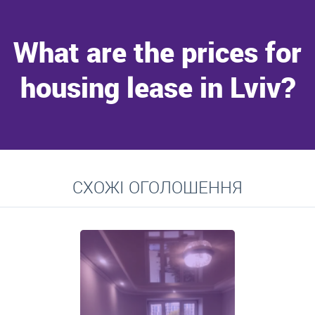
What are the prices for
housing lease in Lviv?
Go to
СХОЖІ ОГОЛОШЕННЯ
Average prices for long-term lease of apartments, private
residences, rooms