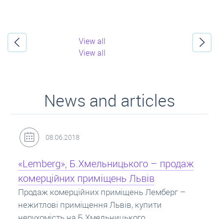
View all
View all
News and articles
31.05.2018
одаж
Кредит під заставу нерухомості: іпотек
Іпотека на квартиру – кредит на житло під
заставу нерухомості. Купити в іпотеку – що
г –
потрібно знати? Консультація від Експертів
про іпотечні кредити.