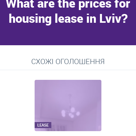
What are the prices for
housing lease in Lviv?
Go to
СХОЖІ ОГОЛОШЕННЯ
Average prices for long-term lease of apartments, private
residences, rooms
LEASE