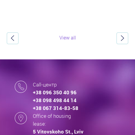
View all
Call-центр
+38 096 350 40 96
+38 098 498 44 14
+38 067 314-83-58
Office of housing
lease:
5 Vitovskoho St., Lviv