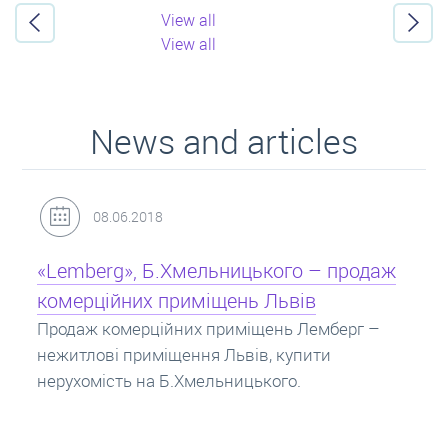
View all
View all
News and articles
31.05.2018
 – продаж
Кредит під заставу нерухомості: і
в
Іпотека на квартиру – кредит на житло 
заставу нерухомості. Купити в іпотеку 
емберг –
потрібно знати? Консультація від Експе
ити
про іпотечні кредити.