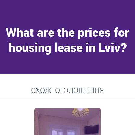
What are the prices for
housing lease in Lviv?
Go to
СХОЖІ ОГОЛОШЕННЯ
Average prices for long-term lease of apartments, private
residences, rooms