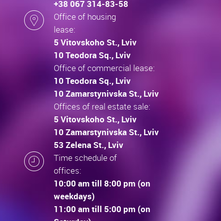
+38 067 314-83-58
Office of housing
lease:
5 Vitovskoho St., Lviv
10 Teodora Sq., Lviv
Office of commercial lease:
10 Teodora Sq., Lviv
10 Zamarstynivska St., Lviv
Offices of real estate sale:
5 Vitovskoho St., Lviv
10 Zamarstynivska St., Lviv
53 Zelena St., Lviv
Time schedule of
offices:
10:00 am till 8:00 pm (on
weekdays)
11:00 am till 5:00 pm (on