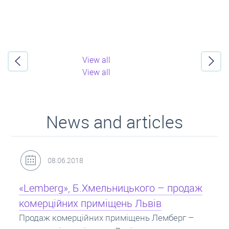
View all
View all
News and articles
31.05.2018
Кредит під заставу нерухомості: іпотека
Іпотека на квартиру – кредит на житло під
заставу нерухомості. Купити в іпотеку – що
потрібно знати? Консультація від Експертів