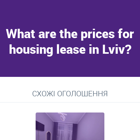
What are the prices for
housing lease in Lviv?
Go to
СХОЖІ ОГОЛОШЕННЯ
Average prices for long-term lease of apartments, private
residences, rooms