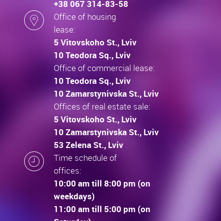
+38 067 314-83-58
Office of housing
lease:
5 Vitovskoho St., Lviv
10 Teodora Sq., Lviv
Office of commercial lease:
10 Teodora Sq., Lviv
10 Zamarstynivska St., Lviv
Offices of real estate sale:
5 Vitovskoho St., Lviv
10 Zamarstynivska St., Lviv
53 Zelena St., Lviv
Time schedule of
offices:
10:00 am till 8:00 pm (on
weekdays)
11:00 am till 5:00 pm (on