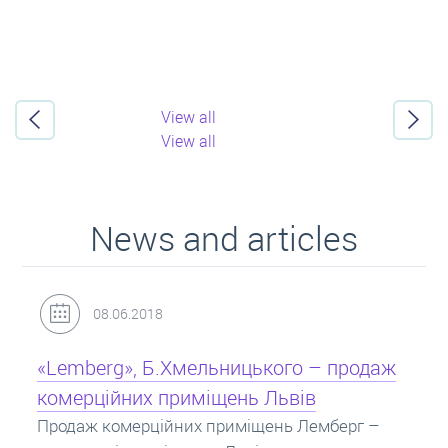
View all
View all
News and articles
31.05.2018
Кредит під заставу нерухомості: іпотека
Іпотека на квартиру – кредит на житло під
заставу нерухомості. Купити в іпотеку – що
потрібно знати? Консультація від Експертів