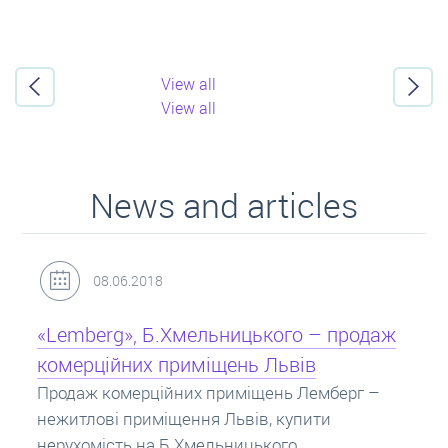
View all
View all
News and articles
31.05.2018
одаж
Кредит під заставу нерухомості: іпотек
Іпотека на квартиру – кредит на житло під
заставу нерухомості. Купити в іпотеку – що
г –
потрібно знати? Консультація від Експертів
про іпотечні кредити.