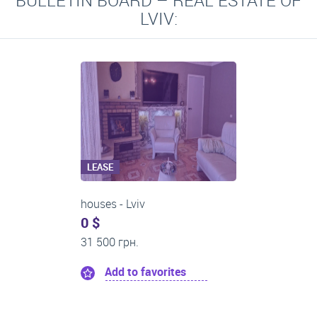
BULLETIN BOARD – REAL ESTATE OF
LVIV:
LEASE
One-room apartments
0 $
21 500 грн.
Add to favorites