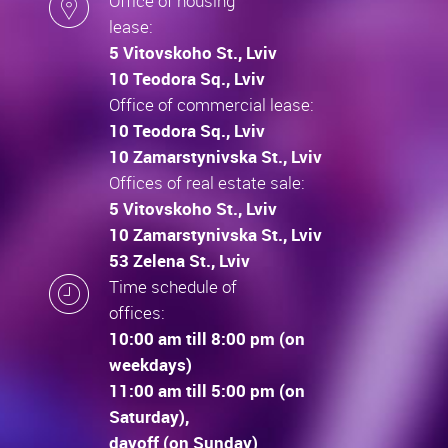
Office of housing
lease:
5 Vitovskoho St., Lviv
10 Teodora Sq., Lviv
Office of commercial lease:
10 Teodora Sq., Lviv
10 Zamarstynivska St., Lviv
Offices of real estate sale:
5 Vitovskoho St., Lviv
10 Zamarstynivska St., Lviv
53 Zelena St., Lviv
Time schedule of
offices:
10:00 am till 8:00 pm (on
weekdays)
11:00 am till 5:00 pm (on
Saturday),
dayoff (on Sunday)