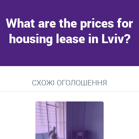
What are the prices for
housing lease in Lviv?
Go to
СХОЖІ ОГОЛОШЕННЯ
Average prices for long-term lease of apartments, private
residences, rooms