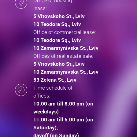
Office of housing
lease:
5 Vitovskoho St., Lviv
10 Teodora Sq., Lviv
Office of commercial lease:
10 Teodora Sq., Lviv
10 Zamarstynivska St., Lviv
Offices of real estate sale:
5 Vitovskoho St., Lviv
10 Zamarstynivska St., Lviv
53 Zelena St., Lviv
Time schedule of
offices:
10:00 am till 8:00 pm (on
weekdays)
11:00 am till 5:00 pm (on
Saturday),
dayoff (on Sunday)