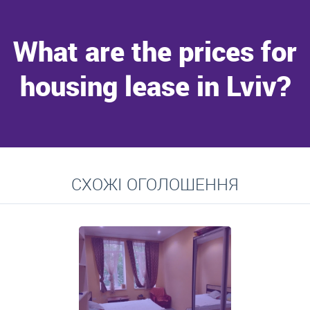
What are the prices for
housing lease in Lviv?
Go to
СХОЖІ ОГОЛОШЕННЯ
Average prices for long-term lease of apartments, private
residences, rooms