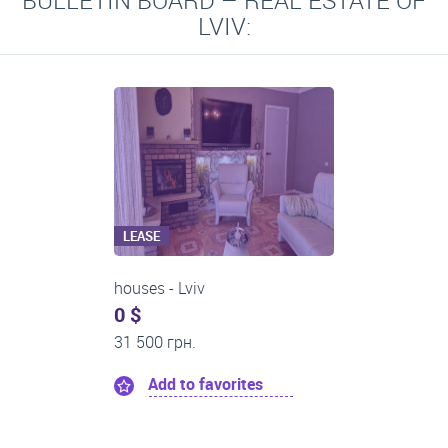
BULLETIN BOARD – REAL ESTATE OF
LVIV:
LEASE
One-room apartments
0 $
21 500 грн.
Add to favorites