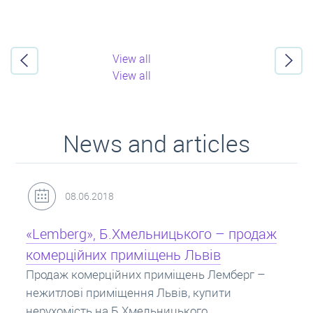
View all
View all
News and articles
31.05.2018
одаж
Кредит під заставу нерухомості: іпотек
Іпотека на квартиру – кредит на житло під
заставу нерухомості. Купити в іпотеку – що
г –
потрібно знати? Консультація від Експертів
про іпотечні кредити.