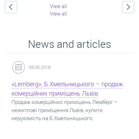
View all
View all
News and articles
31.05.2018
одаж
Кредит під заставу нерухомості: іпотек
Іпотека на квартиру – кредит на житло під
заставу нерухомості. Купити в іпотеку – що
г –
потрібно знати? Консультація від Експертів
про іпотечні кредити.