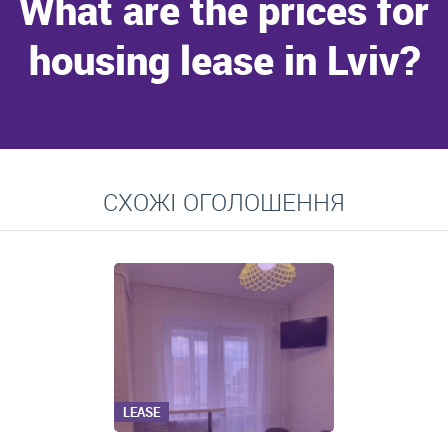
What are the prices for
housing lease in Lviv?
Go to
СХОЖІ ОГОЛОШЕННЯ
Average prices for long-term lease of apartments, private
residences, rooms
LEASE