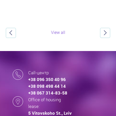
View all
Call-центр
+38 096 350 40 96
+38 098 498 44 14
+38 067 314-83-58
Office of housing
lease:
5 Vitovskoho St., Lviv