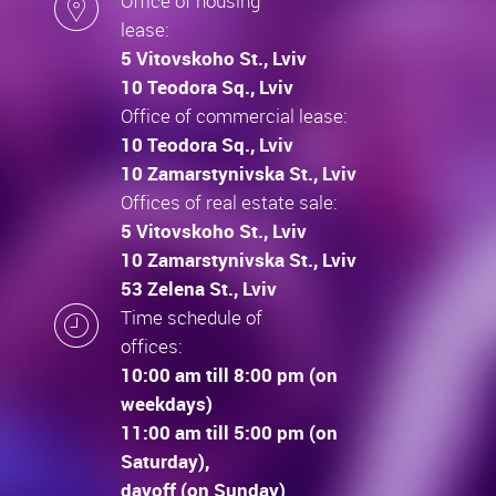
Office of housing
lease:
5 Vitovskoho St., Lviv
10 Teodora Sq., Lviv
Office of commercial lease:
10 Teodora Sq., Lviv
10 Zamarstynivska St., Lviv
Offices of real estate sale:
5 Vitovskoho St., Lviv
10 Zamarstynivska St., Lviv
53 Zelena St., Lviv
Time schedule of
offices:
10:00 am till 8:00 pm (on
weekdays)
11:00 am till 5:00 pm (on
Saturday),
dayoff (on Sunday)