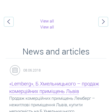
View all
View all
News and articles
31.05.2018
продаж
Кредит під заставу нерухомості: іпот
Іпотека на квартиру – кредит на житло під
заставу нерухомості. Купити в іпотеку – щ
ерг –
потрібно знати? Консультація від Експерті
про іпотечні кредити.