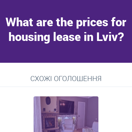
What are the prices for
housing lease in Lviv?
Go to
СХОЖІ ОГОЛОШЕННЯ
Average prices for long-term lease of apartments, private
residences, rooms