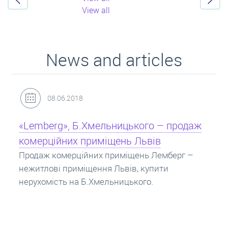
View all
News and articles
31.05.2018
продаж
Кредит під заставу нерухомості: іпот
Іпотека на квартиру – кредит на житло під
заставу нерухомості. Купити в іпотеку – щ
ерг –
потрібно знати? Консультація від Експерті
про іпотечні кредити.