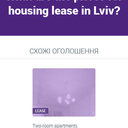
housing lease in Lviv?
Go to
СХОЖІ ОГОЛОШЕННЯ
Average prices for long-term lease of apartments, private
residences, rooms
LEASE
Two-room apartments