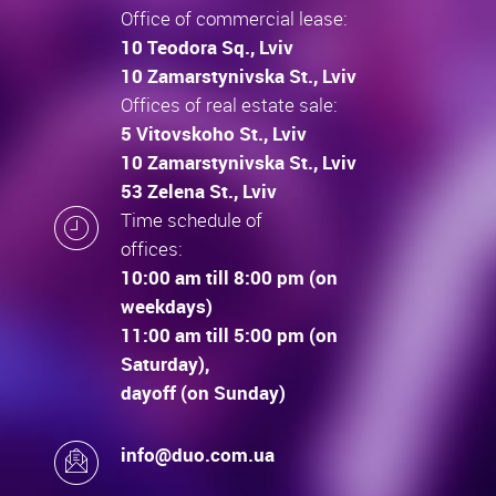
Office of commercial lease:
10 Teodora Sq., Lviv
10 Zamarstynivska St., Lviv
Offices of real estate sale:
5 Vitovskoho St., Lviv
10 Zamarstynivska St., Lviv
53 Zelena St., Lviv
Time schedule of
offices:
10:00 am till 8:00 pm (on
weekdays)
11:00 am till 5:00 pm (on
Saturday),
dayoff (on Sunday)
info@duo.com.ua