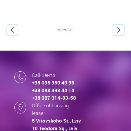
View all
Call-центр
+38 096 350 40 96
+38 098 498 44 14
+38 067 314-83-58
Office of housing
lease:
5 Vitovskoho St., Lviv
10 Teodora Sq., Lviv