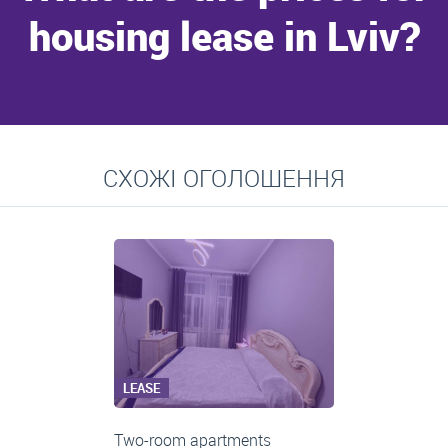
housing lease in Lviv?
Go to
СХОЖІ ОГОЛОШЕННЯ
Average prices for long-term lease of apartments, private
residences, rooms
LEASE
Two-room apartments