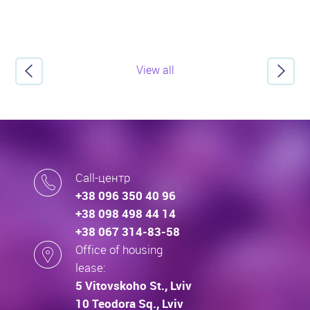
View all
Call-центр
+38 096 350 40 96
+38 098 498 44 14
+38 067 314-83-58
Office of housing
lease:
5 Vitovskoho St., Lviv
10 Teodora Sq., Lviv