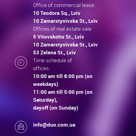
Office of commercial lease:
10 Teodora Sq., Lviv
10 Zamarstynivska St., Lviv
Offices of real estate sale:
5 Vitovskoho St., Lviv
10 Zamarstynivska St., Lviv
53 Zelena St., Lviv
Time schedule of
offices:
10:00 am till 8:00 pm (on
weekdays)
11:00 am till 5:00 pm (on
Saturday),
dayoff (on Sunday)
info@duo.com.ua