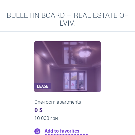
BULLETIN BOARD – REAL ESTATE OF
LVIV:
LEASE
 apartments
Two-room apa
0 $
н.
16 000 грн.
o favorites
Add to fa