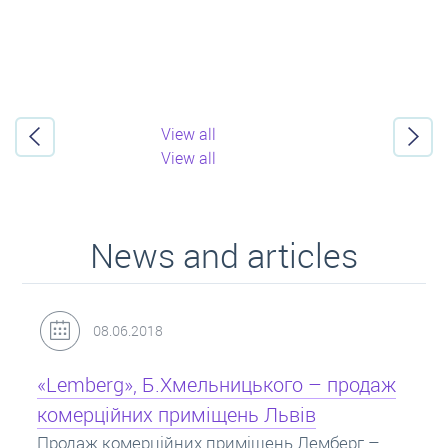
View all
View all
News and articles
06.2018
31.05.2018
g», Б.Хмельницького – продаж
Кредит під за
йних приміщень Львів
Іпотека на квар
заставу нерухом
мерційних приміщень Лемберг –