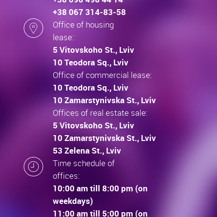
+38 067 314-83-58
Office of housing
lease:
5 Vitovskoho St., Lviv
10 Teodora Sq., Lviv
Office of commercial lease:
10 Teodora Sq., Lviv
10 Zamarstynivska St., Lviv
Offices of real estate sale:
5 Vitovskoho St., Lviv
10 Zamarstynivska St., Lviv
53 Zelena St., Lviv
Time schedule of
offices:
10:00 am till 8:00 pm (on
weekdays)
11:00 am till 5:00 pm (on