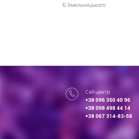
про іпотечні кредити.
го.
Call-центр
+38 096 350 40 96
+38 098 498 44 14
+38 067 314-83-58