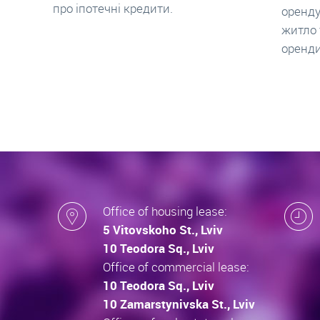
оренду квартири. Законно здати
ціни н
житло та грамотно підписати договір
нарахо
оренди квартири.
новобу
які за
новобу
Office of housing lease:
5 Vitovskoho St., Lviv
10 Teodora Sq., Lviv
Office of commercial lease:
10 Teodora Sq., Lviv
10 Zamarstynivska St., Lviv