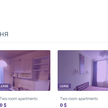
ня
LEASE
LEASE
ts
Two-room apartments
Two-room ap
0 $
0 $