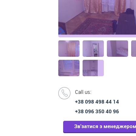
Call us:
+38 098 498 44 14
+38 096 350 40 96
Зв'затися з менеджеро