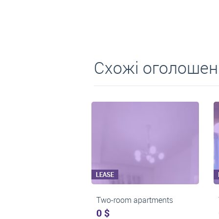
Схожі оголошен
LEASE
LEASE
Two-room apartments
Two-room apartmen
0 $
0 $