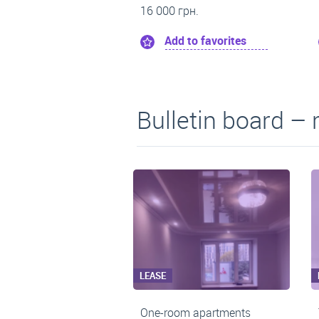
14 900 грн.
16 000 грн.
Add to favorites
Add to favorite
Bulletin board – r
LEASE
LEASE
s
One-room apartments
Two-room apar