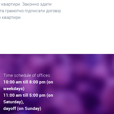
а новобудови. У Львові
інвестувати у 2017 році
вується біля 100 пропозицій
інвестують у вибір та
дов. Що купують Львів’яни та
довгострокові прогноз
раз тенденції вибору
інвестиційної нерухомос
дови . Технології будівництва.
очікування.
Time schedule of offices:
10:00 am till 8:00 pm (on
weekdays)
11:00 am till 5:00 pm (on
Saturday),
dayoff (on Sunday)