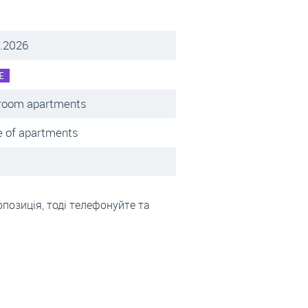
.2026
E
room apartments
 of apartments
позиція, тоді телефонуйте та