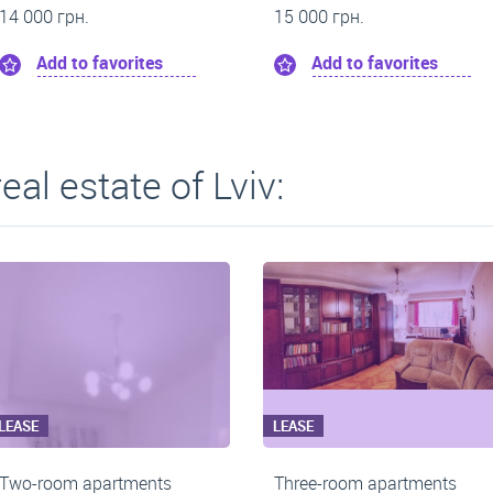
13 200 грн.
15 000 грн.
s
Add to favorites
Add to f
eal estate of Lviv:
LEASE
LEASE
tments
Two-room apartments
Two-roo