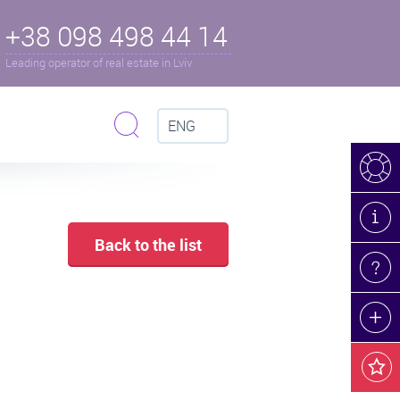
+38 098 498 44 14
Leading operator of real estate in Lviv
ENG
Back to the list