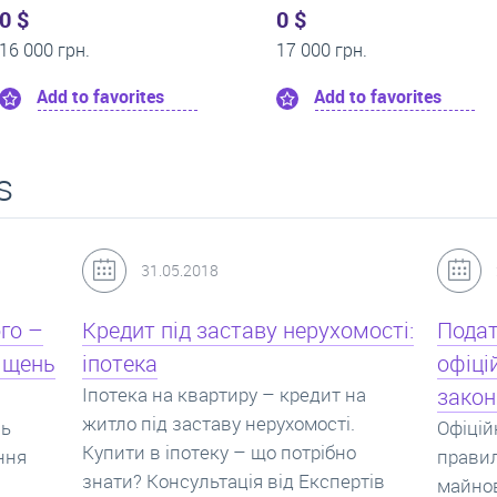
0 $
0 $
14 000 грн.
15 000 г
rites
Add to favorites
Add 
s
24.07.2017
мості:
Податок з оренди квартири,
Новоб
офіційний договір оренди та
пропо
на
законна здача житла
реаль
Офіційно здати квартиру в найм. Як
Новобу
о
правильно укладати договір
перева
ртів
майнового найму, який податок за
новобу