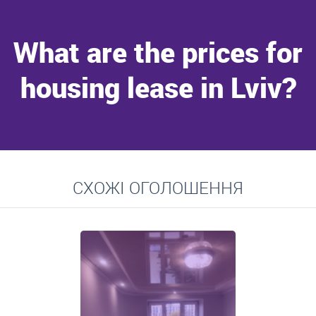
What are the prices for
housing lease in Lviv?
Go to
СХОЖІ ОГОЛОШЕННЯ
Average prices for long-term lease of apartments, private
residences, rooms