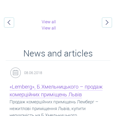
View all
View all
News and articles
31.05.2018
продаж
Кредит під заставу нерухомості: іпот
Іпотека на квартиру – кредит на житло під
заставу нерухомості. Купити в іпотеку – щ
ерг –
потрібно знати? Консультація від Експерті
про іпотечні кредити.