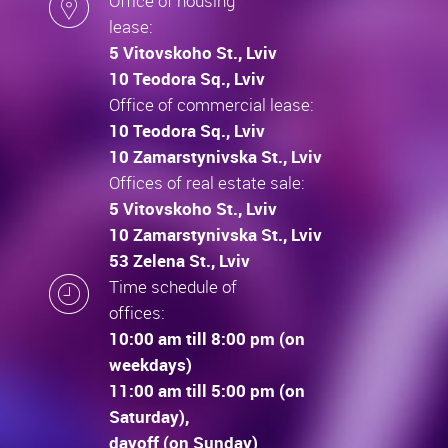
Office of housing
lease:
5 Vitovskoho St., Lviv
10 Teodora Sq., Lviv
Office of commercial lease:
10 Teodora Sq., Lviv
10 Zamarstynivska St., Lviv
Offices of real estate sale:
5 Vitovskoho St., Lviv
10 Zamarstynivska St., Lviv
53 Zelena St., Lviv
Time schedule of
offices:
10:00 am till 8:00 pm (on
weekdays)
11:00 am till 5:00 pm (on
Saturday),
dayoff (on Sunday)