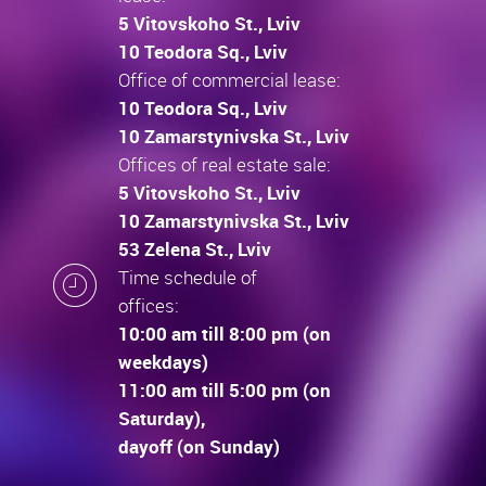
5 Vitovskoho St., Lviv
10 Teodora Sq., Lviv
Office of commercial lease:
10 Teodora Sq., Lviv
10 Zamarstynivska St., Lviv
Offices of real estate sale:
5 Vitovskoho St., Lviv
10 Zamarstynivska St., Lviv
53 Zelena St., Lviv
Time schedule of
offices:
10:00 am till 8:00 pm (on
weekdays)
11:00 am till 5:00 pm (on
Saturday),
dayoff (on Sunday)