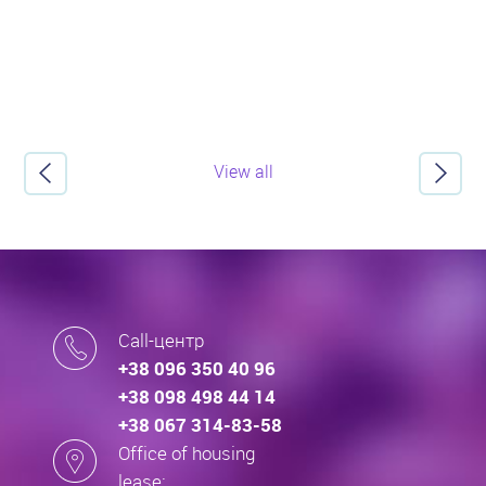
View all
Call-центр
+38 096 350 40 96
+38 098 498 44 14
+38 067 314-83-58
Office of housing
lease: