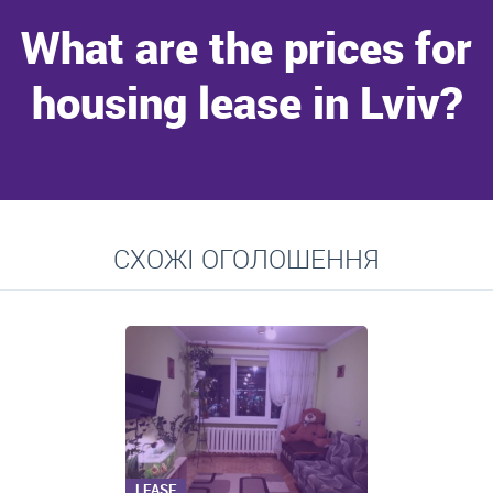
What are the prices for
housing lease in Lviv?
Go to
СХОЖІ ОГОЛОШЕННЯ
Average prices for long-term lease of apartments, private
residences, rooms
LEASE