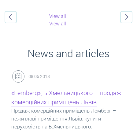
View all
View all
News and articles
31.05.2018
 – продаж
Кредит під заставу нерухомості: і
в
Іпотека на квартиру – кредит на житло 
заставу нерухомості. Купити в іпотеку 
емберг –
потрібно знати? Консультація від Експе
ити
про іпотечні кредити.