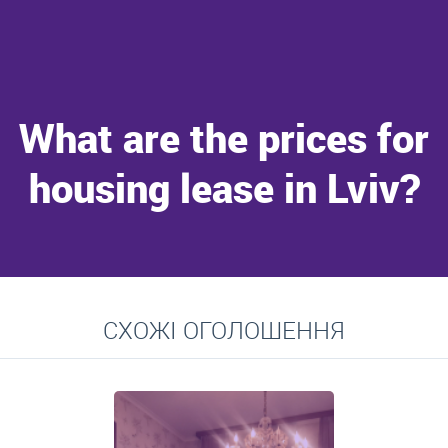
What are the prices for
housing lease in Lviv?
Go to
СХОЖІ ОГОЛОШЕННЯ
Average prices for long-term lease of apartments, private
residences, rooms