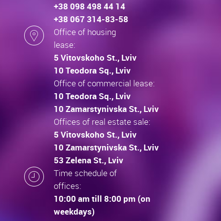
+38 098 498 44 14
+38 067 314-83-58
Office of housing
lease:
5 Vitovskoho St., Lviv
10 Teodora Sq., Lviv
Office of commercial lease:
10 Teodora Sq., Lviv
10 Zamarstynivska St., Lviv
Offices of real estate sale:
5 Vitovskoho St., Lviv
10 Zamarstynivska St., Lviv
53 Zelena St., Lviv
Time schedule of
offices:
10:00 am till 8:00 pm (on
weekdays)