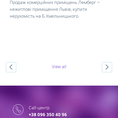
заставу нерухомості. Купити в іпотеку – що
потрібно знати? Консультація від Експертів
про іпотечні кредити.
View all
Call-центр
+38 096 350 40 96