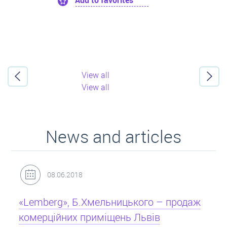
Add to favorites
View all
View all
News and articles
31.05.2018
Кредит під заставу нерухомості: іпотека
Іпотека на квартиру – кредит на житло під