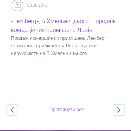
31.05.2018
ницького – продаж
Кредит під заставу нерухо
ень Львів
Іпотека на квартиру – кредит 
заставу нерухомості. Купити в
иміщень Лемберг –
потрібно знати? Консультація 
ьвів, купити
про іпотечні кредити.
ницького.
Переглянути все