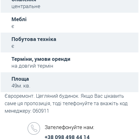
центральне
Меблі
є
Побутова техніка
є
Терміни, умови оренди
на довгий термін
Площа
49м. кв.
Євроремонт. Цегляний будинок. Якщо Вас цікавить
саме ця пропозиція, тоді телефонуйте та вкажіть код
менеджеру: 060911
Зателефонуйте нам:
+38 098 498 44 14