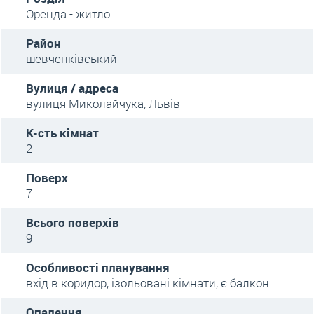
Оренда - житло
Район
шевченківський
Вулиця / адреса
вулиця Миколайчука, Львів
К-сть кімнат
2
Поверх
7
Всього поверхів
9
Особливості планування
вхід в коридор, ізольовані кімнати, є балкон
Опалення