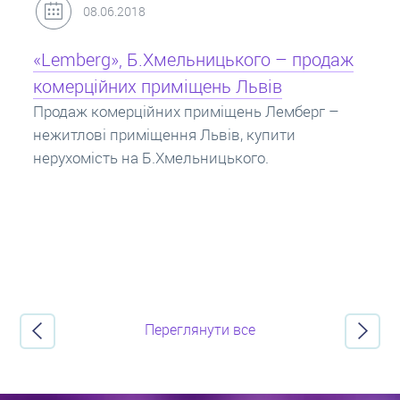
31.05.2018
Кредит під заставу нерухомості: іпотека
Іпотека на квартиру – кредит на житло під
заставу нерухомості. Купити в іпотеку – що
потрібно знати? Консультація від Експертів
про іпотечні кредити.
Переглянути все