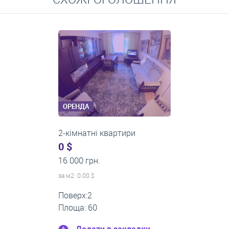
Середні ціни на довготривалу оренду квартир, особняків,
кімнат
ОРЕНДА
2-кімнатні квартири
0 $
14 000 грн.
за м
2
: 0.00 $
Поверх:3
Площа: 51