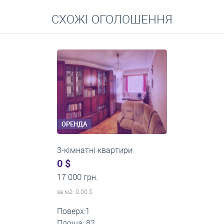
Перейти
СХОЖІ ОГОЛОШЕННЯ
Середні ціни на довготривалу оренду квартир, особняків,
кімнат
ОРЕНДА
3-кімнатні квартири
600 $
0 грн.
за м
2
: 7.23 $
Поверх:4
Площа: 83