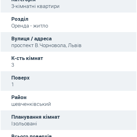
3-кімнатні квартири
Розділ
Оренда - житло
Вулиця / адреса
проспект В.Чорновола, Львів
К-сть кімнат
3
Поверх
1
Район
шевченківський
Планування кімнат
Ізольовані
Всього поверхів