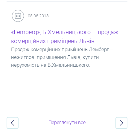
31.05.2018
Кредит під заставу нерухомості: іпотека
Іпотека на квартиру – кредит на житло під
заставу нерухомості. Купити в іпотеку – що
потрібно знати? Консультація від Експертів
про іпотечні кредити.
Переглянути все