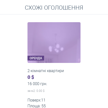
Перейти
СХОЖІ ОГОЛОШЕННЯ
Середні ціни на довготривалу оренду квартир, особняків,
кімнат
ОРЕНДА
2-кімнатні квартири
0 $
14 000 грн.
за м
2
: 0.00 $
Поверх:5
Площа: 50