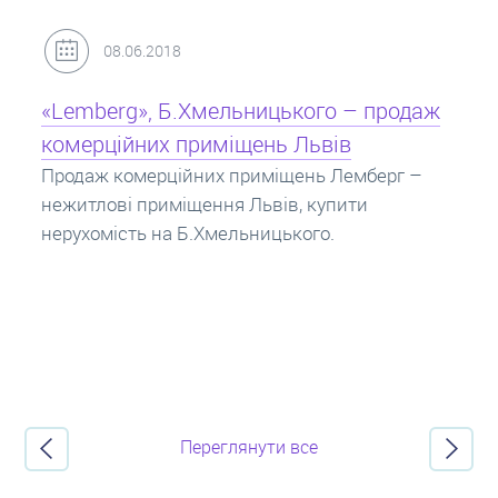
31.05.2018
Кредит під заставу нерухомості: іпотека
Іпотека на квартиру – кредит на житло під
заставу нерухомості. Купити в іпотеку – що
потрібно знати? Консультація від Експертів
про іпотечні кредити.
Переглянути все