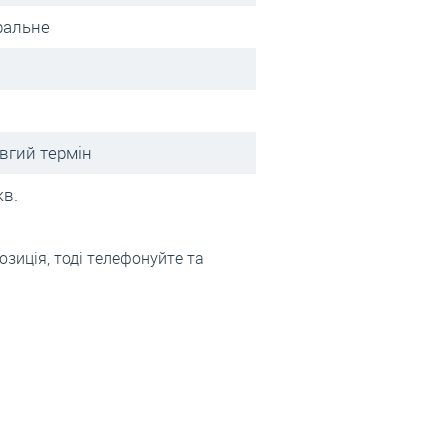
ральне
вгий термін
кв.
озиція, тоді телефонуйте та