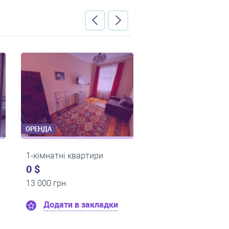
ОРЕНДА
ОРЕНДА
2-кімнатні квартири
2-кімнатні к
0 $
0 $
23 000 грн.
20 000 грн.
адки
Додати в закладки
Додати в