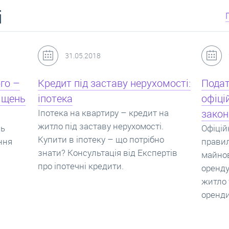
і
24.07.2017
мості:
Податок з оренди квартири,
Новоб
офіційний договір оренди та
пропо
на
законна здача житла
реаль
Офіційно здати квартиру в найм. Як
Новобу
о
правильно укладати договір
перева
ртів
майнового найму, який податок за
новобу
оренду квартири. Законно здати
ціни н
житло та грамотно підписати договір
нарахо
оренди квартири.
новобу
які за
новобу