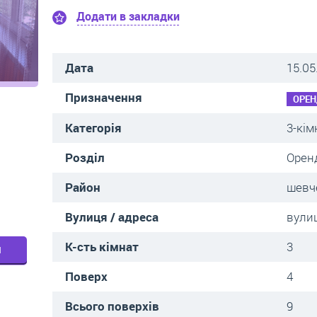
Додати в закладки
Дата
15.05
Призначення
ОРЕН
Категорія
3-кім
Розділ
Оренд
Район
шевч
Вулиця / адреса
вули
К-сть кімнат
3
м
Поверх
4
Всього поверхів
9