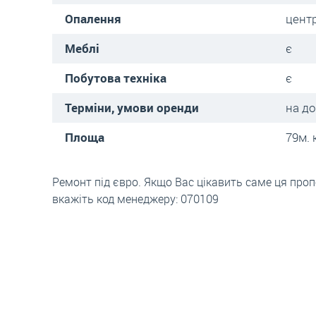
Опалення
цент
Меблі
є
Побутова техніка
є
Терміни, умови оренди
на до
Площа
79м. 
Ремонт під євро. Якщо Вас цікавить саме ця проп
вкажіть код менеджеру: 070109