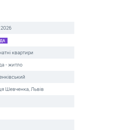
.2026
ДА
натні квартири
а - житло
енківський
ця Шевченка, Львів