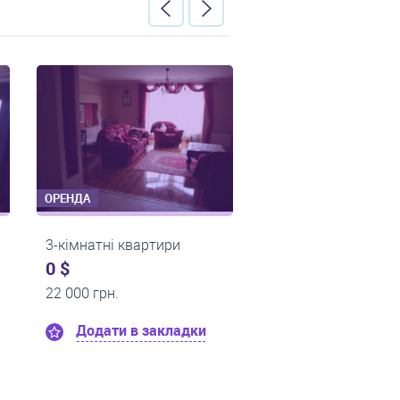
ОРЕНДА
ОРЕНДА
3-кімнатні квартири
3-кімнатні ква
0 $
900 $
19 000 грн.
0 грн.
ки
Додати в закладки
Додати в 