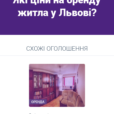
житла у Львові?
Перейти
СХОЖІ ОГОЛОШЕННЯ
Середні ціни на довготривалу оренду квартир, особняків,
кімнат
ОРЕНДА