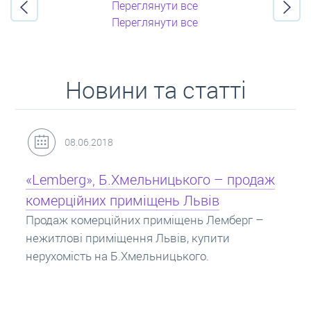
Переглянути все
Переглянути все
Новини та статті
31.05.2018
Кредит під заставу нерухомості: іпотека
Іпотека на квартиру – кредит на житло під
заставу нерухомості. Купити в іпотеку – що
потрібно знати? Консультація від Експертів
про іпотечні кредити.