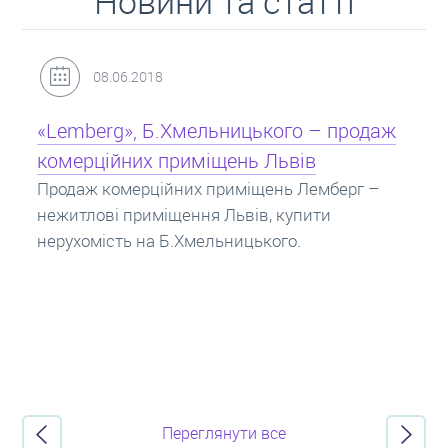
Новини та статті
31.05.2018
Кредит під заставу нерухомості: іпотека
Іпотека на квартиру – кредит на житло під
заставу нерухомості. Купити в іпотеку – що
потрібно знати? Консультація від Експертів
про іпотечні кредити.
Переглянути все