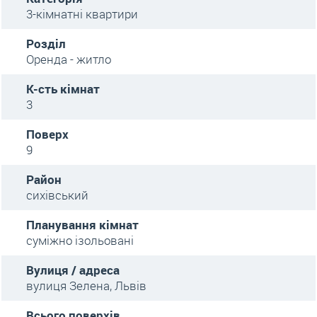
3-кімнатні квартири
Розділ
Оренда - житло
К-сть кімнат
3
Поверх
9
Район
сихівський
Планування кімнат
суміжно ізольовані
Вулиця / адреса
вулиця Зелена, Львів
Всього поверхів