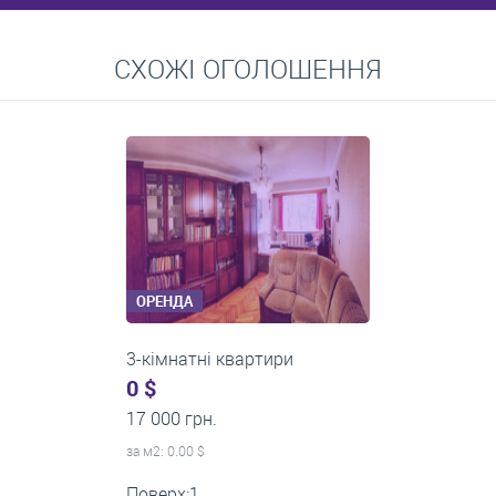
Перейти
СХОЖІ ОГОЛОШЕННЯ
Середні ціни на довготривалу оренду квартир, особняків,
кімнат
ОРЕНДА
3-кімнатні квартири
600 $
0 грн.
за м
2
: 7.23 $
Поверх:4