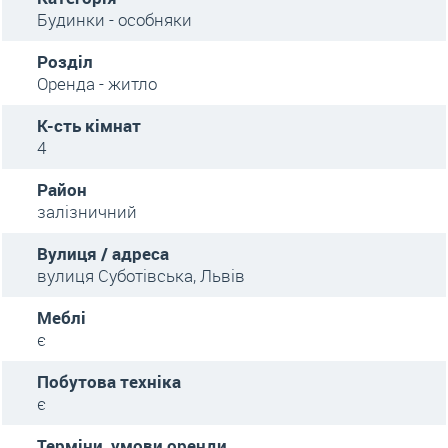
Будинки - особняки
Розділ
Оренда - житло
К-сть кімнат
4
Район
залізничний
Вулиця / адреса
вулиця Суботівська, Львів
Меблі
є
Побутова техніка
є
Терміни, умови оренди