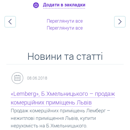
Додати в закладки
Переглянути все
Переглянути все
Новини та статті
31.05.2018
Кредит під заставу нерухомості: іпотека
Іпотека на квартиру – кредит на житло під
заставу нерухомості. Купити в іпотеку – що
потрібно знати? Консультація від Експертів
про іпотечні кредити.