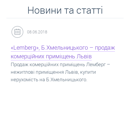
Новини та статті
31.05.2018
Кредит під заставу нерухомості: іпотека
Іпотека на квартиру – кредит на житло під
заставу нерухомості. Купити в іпотеку – що
потрібно знати? Консультація від Експертів
про іпотечні кредити.