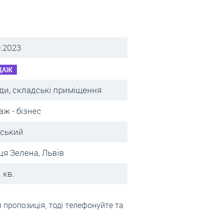
9.2023
ДАЖ
ди, складські приміщення
аж - бізнес
вський
ця Зелена, Львів
 кв.
 пропозиція, тоді телефонуйте та