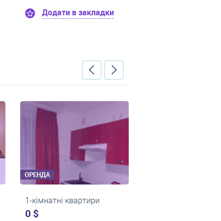
кладки
Додати в закладки
Додат
ОРЕНДА
ОРЕ
 квартири
2-кімнатні квартири
2-к
0 $
0 $