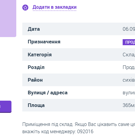
Додати в закладки
Дата
06.0
Призначення
ПРО
Категорія
Скла
Розділ
Прод
Район
сихі
Вулиця / адреса
вули
Площа
365м.
м
Приміщення під склад. Якщо Вас цікавить саме ця
вкажіть код менеджеру: 092016