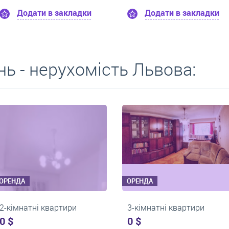
Додати в закладки
Додати в за
ь - нерухомість Львова:
ОРЕНДА
ОРЕНДА
ири
2-кімнатні квартири
2-кімнатні
550 $
0 $