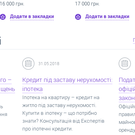
0 грн.
14 000 грн
кладки
Додати в закладки
Додат
і
24.07.2017
мості:
Податок з оренди квартири,
Новоб
офіційний договір оренди та
пропо
на
законна здача житла
реаль
Офіційно здати квартиру в найм. Як
Новобу
о
правильно укладати договір
перева
ртів
майнового найму, який податок за
новобу
оренду квартири. Законно здати
ціни н