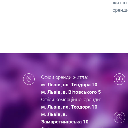
житло та грамотно підписати договір
нарахо
оренди квартири.
новобу
які за
новобу
Офіси оренди житла:
м. Львів, пл. Теодора 10
м. Львів, в. Вітовського 5
Офіси комерційної оренди:
м. Львів, пл. Теодора 10
м. Львів, в.
Замарстинівська 10