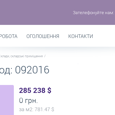
Зателефонуйте нам:
РОБОТА
ОГОЛОШЕННЯ
КОНТАКТИ
Склади, складські приміщення
од: 092016
285 238 $
0 грн.
за м
2
: 781.47 $