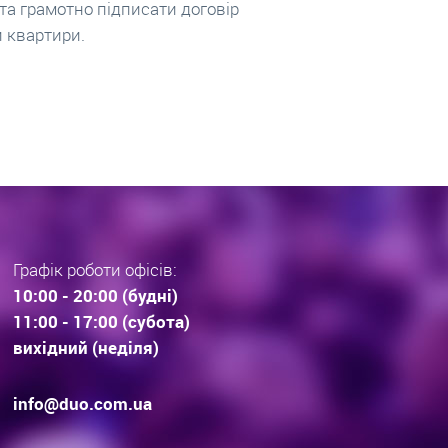
вується біля 100 пропозицій
інвестують у вибір та
дов. Що купують Львів’яни та
довгострокові прогноз
раз тенденції вибору
інвестиційної нерухомос
дови . Технології будівництва.
очікування.
Графік роботи офісів:
10:00 - 20:00 (будні)
11:00 - 17:00 (субота)
вихідний (неділя)
info@duo.com.ua