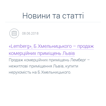
Новини та статті
31.05.2018
аж
Кредит під заставу нерухомості: іпотека
Іпотека на квартиру – кредит на житло під
заставу нерухомості. Купити в іпотеку – що
потрібно знати? Консультація від Експертів
про іпотечні кредити.