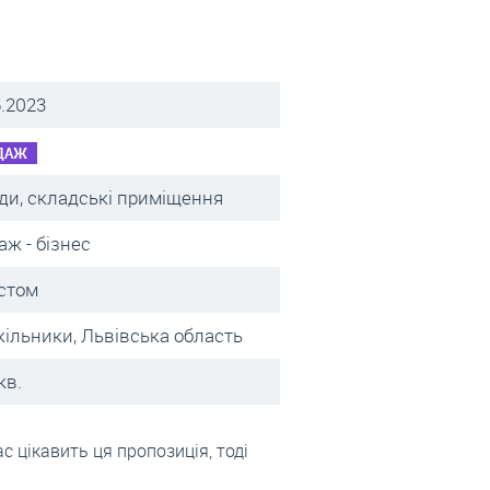
5.2023
ДАЖ
ди, складські приміщення
аж - бізнес
істом
окільники, Львівська область
кв.
с цікавить ця пропозиція, тоді