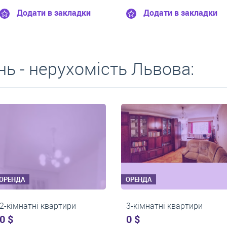
и в закладки
Додати в закладки
ь - нерухомість Львова:
А
ОРЕНДА
натні квартири
2-кімнатні квартири
550 $