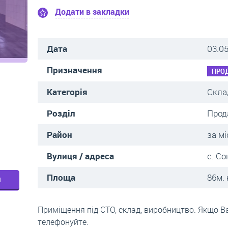
Додати в закладки
Дата
03.0
Призначення
ПРО
Категорія
Скла
Розділ
Прод
Район
за м
Вулиця / адреса
с. С
Площа
86м. 
м
Приміщення під СТО, склад, виробництво. Якщо Ва
телефонуйте.