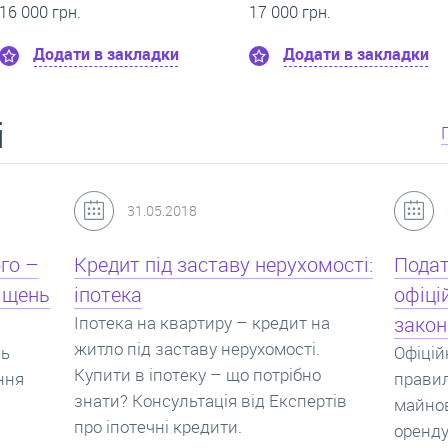
 грн.
0 грн.
одати в закладки
Додати в закладки
і
24.07.2017
мості:
Податок з оренди квартири,
Новоб
офіційний договір оренди та
пропо
на
законна здача житла
реаль
Офіційно здати квартиру в найм. Як
Новобу
о
правильно укладати договір
перева
ртів
майнового найму, який податок за
новобу
оренду квартири. Законно здати
ціни н