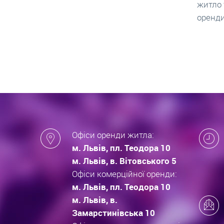
житло та грамотно підписати договір
нарахо
оренди квартири.
новобу
які за
новобу
Офіси оренди житла:
м. Львів, пл. Теодора 10
м. Львів, в. Вітовського 5
Офіси комерційної оренди:
м. Львів, пл. Теодора 10
м. Львів, в.
Замарстинівська 10