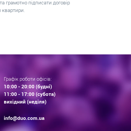
вується біля 100 пропозицій
інвестують у вибір та
дов. Що купують Львів’яни та
довгострокові прогноз
раз тенденції вибору
інвестиційної нерухомос
дови . Технології будівництва.
очікування.
Графік роботи офісів:
10:00 - 20:00 (будні)
11:00 - 17:00 (субота)
вихідний (неділя)
info@duo.com.ua