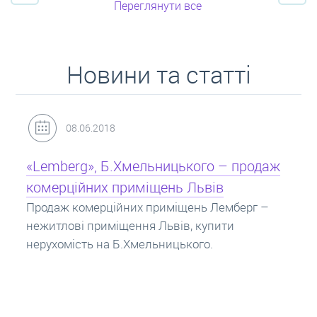
Переглянути все
Новини та статті
31.05.2018
продаж
Кредит під заставу нерухомості: іпот
Іпотека на квартиру – кредит на житло під
заставу нерухомості. Купити в іпотеку – щ
ерг –
потрібно знати? Консультація від Експерті
про іпотечні кредити.