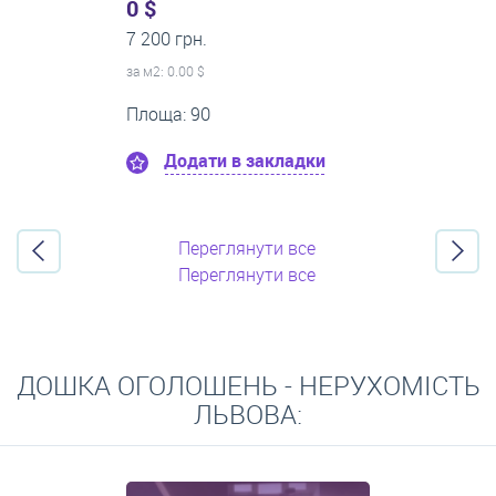
приміщення
18 000 $
0 грн.
за м
2
: 1 285.71 $
Площа: 14
Додати в закладки
Переглянути все
Переглянути все
ДОШКА ОГОЛОШЕНЬ - НЕРУХОМІСТЬ
ЛЬВОВА: