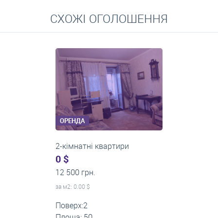
Перейти
СХОЖІ ОГОЛОШЕННЯ
Середні ціни на довготривалу оренду квартир, особняків,
кімнат
ОРЕНДА
2-кімнатні квартири
0 $
15 500 грн.
за м
2
: 0.00 $
Поверх:2
Площа: 47