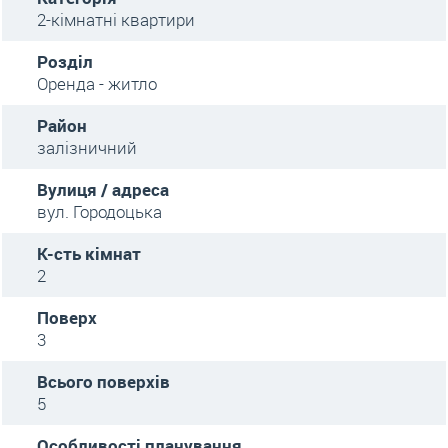
2-кімнатні квартири
Розділ
Оренда - житло
Район
залізничний
Вулиця / адреса
вул. Городоцька
К-сть кімнат
2
Поверх
3
Всього поверхів
5
Особливості планування