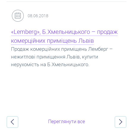
31.05.2018
Кредит під заставу нерухомості: іпотека
Іпотека на квартиру – кредит на житло під
заставу нерухомості. Купити в іпотеку – що
потрібно знати? Консультація від Експертів
про іпотечні кредити.
Переглянути все