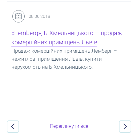
31.05.2018
Кредит під заставу нерухомості: іпотека
Іпотека на квартиру – кредит на житло під
заставу нерухомості. Купити в іпотеку – що
потрібно знати? Консультація від Експертів
про іпотечні кредити.
Переглянути все