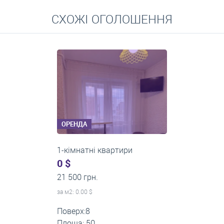
Перейти
СХОЖІ ОГОЛОШЕННЯ
Середні ціни на довготривалу оренду квартир, особняків,
кімнат
ОРЕНДА
1-кімнатні квартири
0 $
13 000 грн.
за м
2
: 0.00 $
Поверх:3
Площа: 40