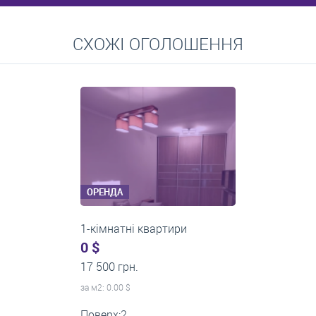
Перейти
СХОЖІ ОГОЛОШЕННЯ
Середні ціни на довготривалу оренду квартир, особняків,
кімнат
ОРЕНДА
1-кімнатні квартири
0 $
22 500 грн.
за м
2
: 0.00 $
Поверх:12