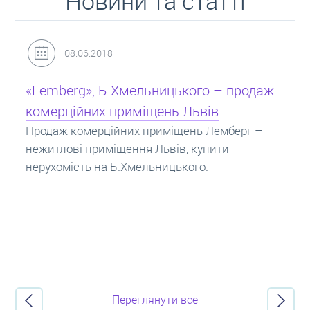
Новини та статті
31.05.2018
Кредит під заставу нерухомості: іпотека
Іпотека на квартиру – кредит на житло під
заставу нерухомості. Купити в іпотеку – що
потрібно знати? Консультація від Експертів
про іпотечні кредити.
Переглянути все