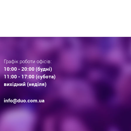
раз тенденції вибору
інвестиційної нерухомос
дови . Технології будівництва.
очікування.
Графік роботи офісів:
10:00 - 20:00 (будні)
11:00 - 17:00 (субота)
вихідний (неділя)
info@duo.com.ua