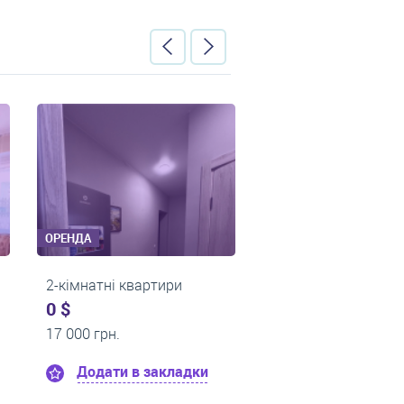
ОРЕНДА
ОРЕНДА
и
2-кімнатні квартири
2-кімнатні 
0 $
0 $
16 000 грн.
13 500 грн.
адки
Додати в закладки
Додати 