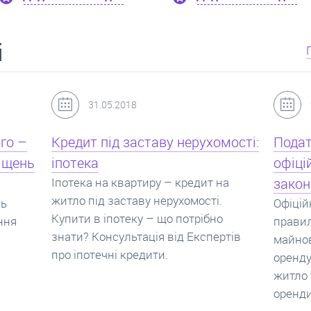
і
24.07.2017
мості:
Податок з оренди квартири,
Новоб
офіційний договір оренди та
пропо
на
законна здача житла
реаль
Офіційно здати квартиру в найм. Як
Новобу
о
правильно укладати договір
перева
ртів
майнового найму, який податок за
новобу
оренду квартири. Законно здати
ціни н
житло та грамотно підписати договір
нарахо
оренди квартири.
новобу