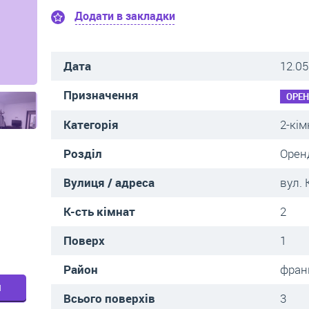
Додати в закладки
Дата
12.05
Призначення
ОРЕ
Категорія
2-кім
Розділ
Орен
Вулиця / адреса
вул. 
К-сть кімнат
2
Поверх
1
Район
фран
м
Всього поверхів
3