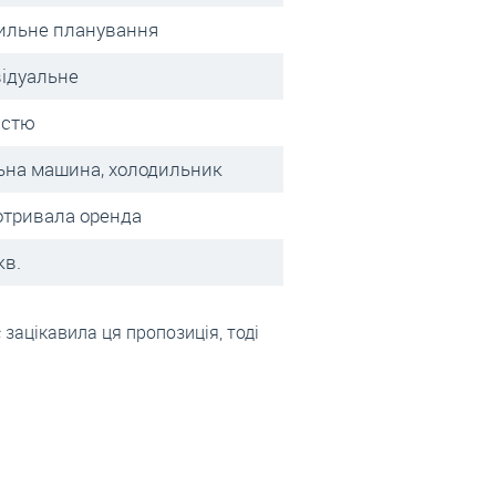
ильне планування
відуальне
істю
ьна машина, холодильник
отривала оренда
кв.
 зацікавила ця пропозиція, тоді