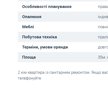
Особливості планування
прав
Опалення
інди
Меблі
повн
Побутова техніка
прал
Терміни, умови оренди
довг
Площа
35м. 
2 кім квартира із санітарним ремонтом. Якщо вас
телефонуйте.