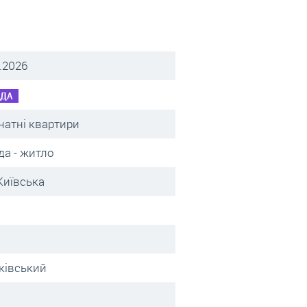
.2026
НДА
натні квартири
да - житло
Київська
ківський