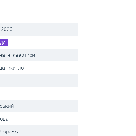
.2026
НДА
натні квартири
да - житло
вський
овані
Угорська