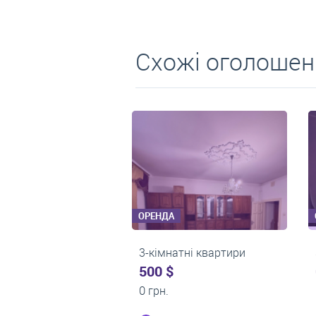
Схожі оголошен
ОРЕНДА
ОР
ні квартири
3-кімнатні квартири
3-
500 $
0 
н.
0 грн.
15