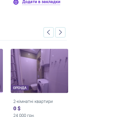
Додати в закладки
Додати в заклад
ОРЕНДА
ОРЕНДА
2-кімнатні квартири
1-кімнатні к
0 $
430 $
17 000 грн.
0 грн.