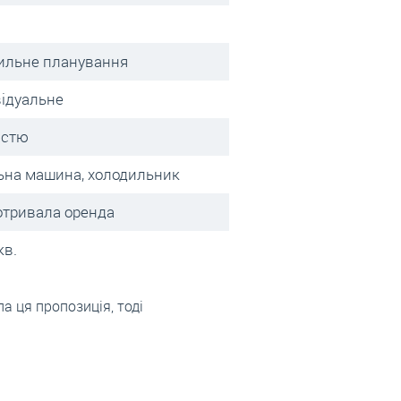
ильне планування
відуальне
істю
ьна машина, холодильник
отривала оренда
кв.
а ця пропозиція, тоді