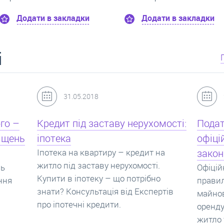
Додати в закладки
Додати в закла
і
24.07.2017
мості:
Податок з оренди квартири,
Новоб
офіційний договір оренди та
пропо
на
законна здача житла
реаль
Офіційно здати квартиру в найм. Як
Новобу
о
правильно укладати договір
перева
ртів
майнового найму, який податок за
новобу
оренду квартири. Законно здати
ціни н
житло та грамотно підписати договір
нарахо