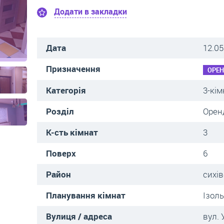
Додати в закладки
Дата
12.05
Призначення
ОРЕ
Категорія
3-кім
Розділ
Орен
К-сть кімнат
3
Поверх
6
Район
сихі
Планування кімнат
Ізоль
Вулиця / адреса
вул. 