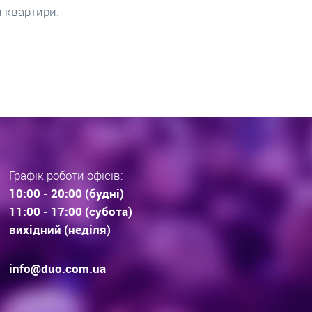
дов. Що купують Львів’яни та
довгострокові прогноз
раз тенденції вибору
інвестиційної нерухомос
дови . Технології будівництва.
очікування.
Графік роботи офісів:
10:00 - 20:00 (будні)
11:00 - 17:00 (субота)
вихідний (неділя)
info@duo.com.ua