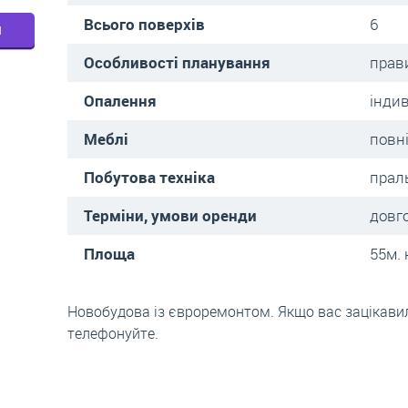
Всього поверхів
6
м
Особливості планування
прав
Опалення
інди
Меблі
повн
Побутова техніка
прал
Терміни, умови оренди
довг
Площа
55м. 
Новобудова із євроремонтом. Якщо вас зацікавил
телефонуйте.