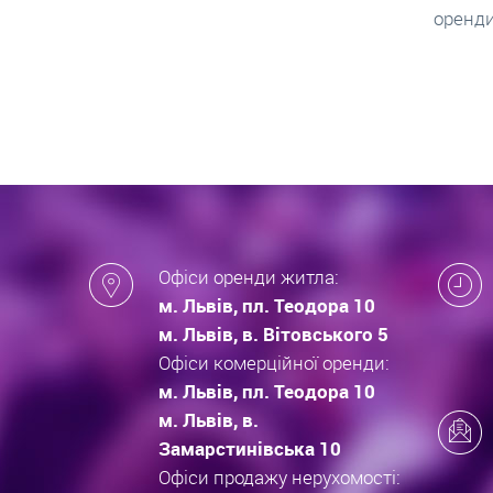
оренди квартири.
новобу
які за
новобу
Офіси оренди житла:
м. Львів, пл. Теодора 10
м. Львів, в. Вітовського 5
Офіси комерційної оренди:
м. Львів, пл. Теодора 10
м. Львів, в.
Замарстинівська 10
Офіси продажу нерухомості: