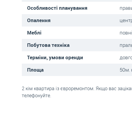
Особливості планування
прав
Опалення
цент
Меблі
повн
Побутова техніка
прал
Терміни, умови оренди
довг
Площа
50м. 
2 кім квартира із євроремонтом. Якщо вас заціка
телефонуйте.