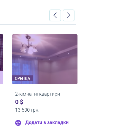
ОРЕНДА
ОРЕНДА
ири
2-кімнатні квартири
2-кімнатні
0 $
0 $
14 000 грн.
13 500 грн
кладки
Додати в закладки
Додат