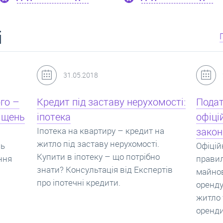
і
24.07.2017
мості:
Податок з оренди квартири,
Новоб
офіційний договір оренди та
пропо
на
законна здача житла
реаль
Офіційно здати квартиру в найм. Як
Новобу
о
правильно укладати договір
перева
ртів
майнового найму, який податок за
новобу
оренду квартири. Законно здати
ціни н
житло та грамотно підписати договір
нарахо
оренди квартири.
новобу