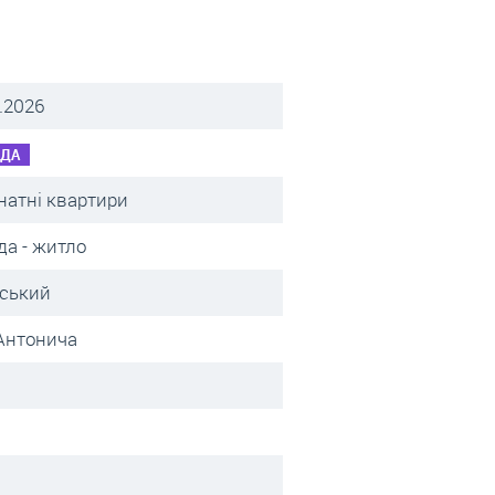
.2026
НДА
натні квартири
да - житло
вський
 Антонича