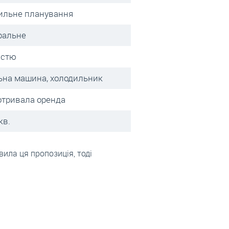
ильне планування
ральне
істю
ьна машина, холодильник
отривала оренда
кв.
вила ця пропозиція, тоді