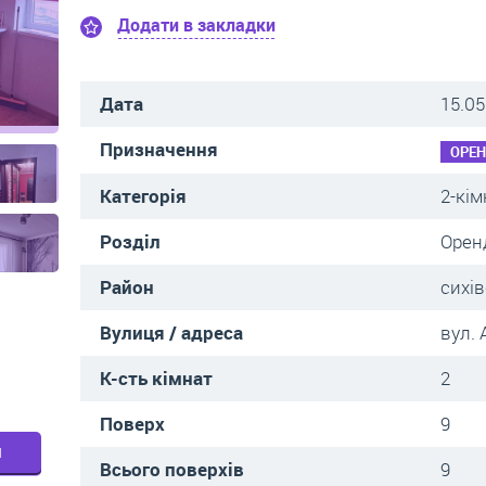
Додати в закладки
Дата
15.05
Призначення
ОРЕ
Категорія
2-кім
Розділ
Орен
Район
сихі
Вулиця / адреса
вул.
К-сть кімнат
2
Поверх
9
м
Всього поверхів
9