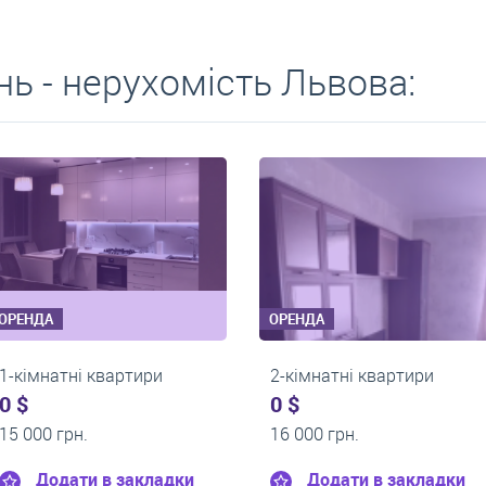
ь - нерухомість Львова:
ОРЕНДА
ОРЕНДА
1-кімнатні квартири
2-кімнатні ква
0 $
0 $
13 500 грн.
15 000 грн.
ки
Додати в закладки
Додати в 