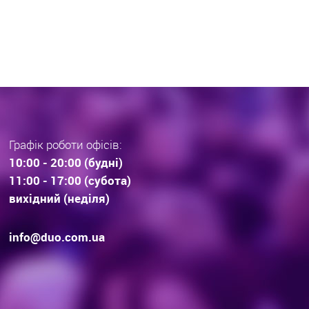
раз тенденції вибору
інвестиційної нерухомос
дови . Технології будівництва.
очікування.
Графік роботи офісів:
10:00 - 20:00 (будні)
11:00 - 17:00 (субота)
вихідний (неділя)
info@duo.com.ua