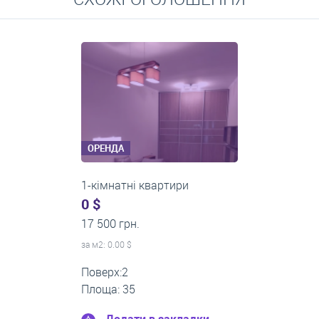
Середні ціни на довготривалу оренду квартир, особняків,
кімнат
ОРЕНДА
1-кімнатні квартири
0 $
22 500 грн.
за м
2
: 0.00 $
Поверх:12
Площа: 60