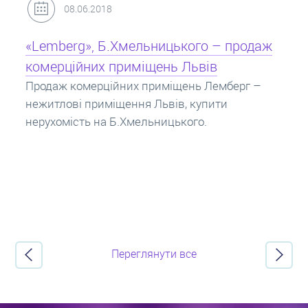
31.05.2018
Кредит під заставу нерухомості: іпотека
Іпотека на квартиру – кредит на житло під
заставу нерухомості. Купити в іпотеку – що
потрібно знати? Консультація від Експертів
про іпотечні кредити.
Переглянути все