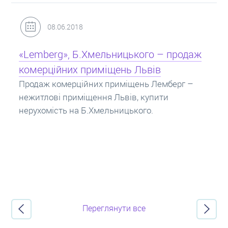
31.05.2018
Кредит під заставу нерухомості: іпотека
Іпотека на квартиру – кредит на житло під
заставу нерухомості. Купити в іпотеку – що
потрібно знати? Консультація від Експертів
про іпотечні кредити.
Переглянути все