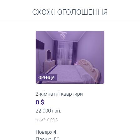
Перейти
СХОЖІ ОГОЛОШЕННЯ
Середні ціни на довготривалу оренду квартир, особняків,
кімнат
ОРЕНДА
2-кімнатні квартири
0 $
24 000 грн.
за м
2
: 0.00 $
Поверх:1
Площа: 45