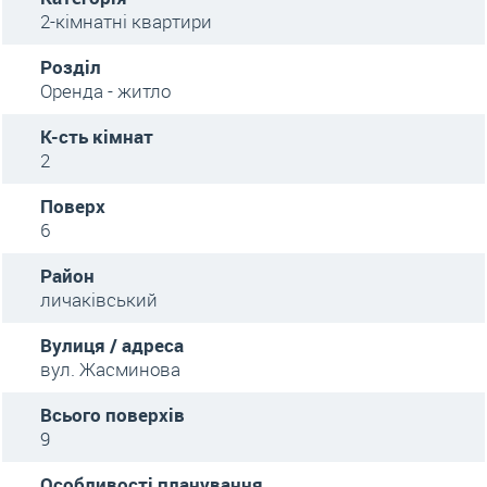
2-кімнатні квартири
Розділ
Оренда - житло
К-сть кімнат
2
Поверх
6
Район
личаківський
Вулиця / адреса
вул. Жасминова
Всього поверхів
9
Особливості планування