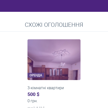
Перейти
СХОЖІ ОГОЛОШЕННЯ
Середні ціни на довготривалу оренду квартир, особняків,
кімнат
ОРЕНДА
3-кімнатні квартири
0 $
19 200 грн.
за м
2
: 0.00 $