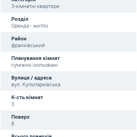
3-кімнатні квартири
Розділ
Оренда - житло
Район
франківський
Планування кімнат
суміжно ізольовані
Вулиця / адреса
вул. Кульпарківська
К-сть кімнат
3
Поверх
8
Всього поверхів