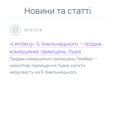
Новини та статті
31.05.2018
Кредит під заставу нерухомості: іпотека
Іпотека на квартиру – кредит на житло під
заставу нерухомості. Купити в іпотеку – що
потрібно знати? Консультація від Експертів
про іпотечні кредити.