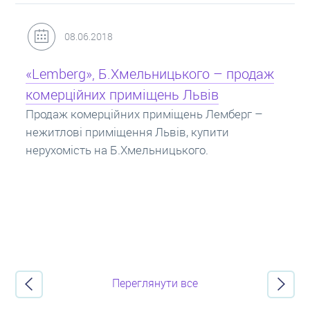
31.05.2018
Кредит під заставу нерухомості: іпотека
Іпотека на квартиру – кредит на житло під
заставу нерухомості. Купити в іпотеку – що
потрібно знати? Консультація від Експертів
про іпотечні кредити.
Переглянути все