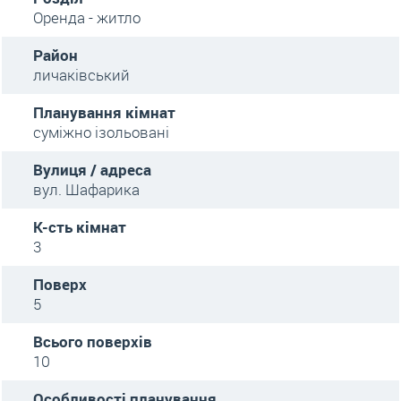
Оренда - житло
Район
личаківський
Планування кімнат
суміжно ізольовані
Вулиця / адреса
вул. Шафарика
К-сть кімнат
3
Поверх
5
Всього поверхів
10
Особливості планування