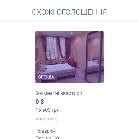
Перейти
СХОЖІ ОГОЛОШЕННЯ
Середні ціни на довготривалу оренду квартир, особняків,
кімнат
ОРЕНДА
3-кімнатні квартири
0 $
18 000 грн.
за м
2
: 0.00 $
Поверх:1
Площа: 70