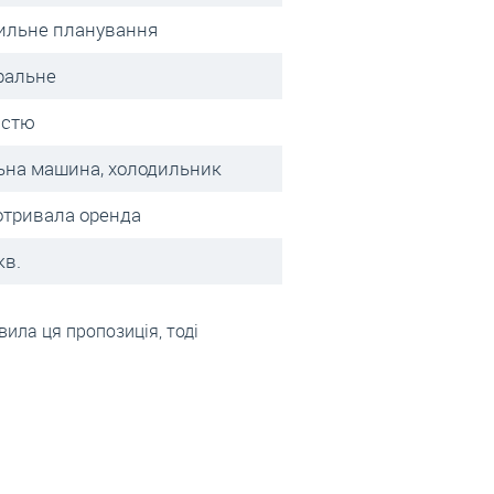
ильне планування
ральне
істю
ьна машина, холодильник
отривала оренда
кв.
вила ця пропозиція, тоді