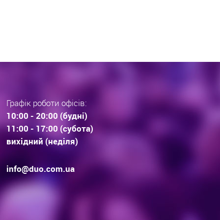
раз тенденції вибору
інвестиційної нерухомос
дови . Технології будівництва.
очікування.
Графік роботи офісів:
10:00 - 20:00 (будні)
11:00 - 17:00 (субота)
вихідний (неділя)
info@duo.com.ua