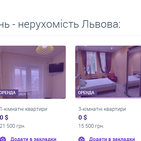
ь - нерухомість Львова:
ОРЕНДА
ОРЕНДА
1-кімнатні квартири
1-кімнатні кв
0 $
0 $
9 000 грн.
17 800 грн.
дки
Додати в закладки
Додати в