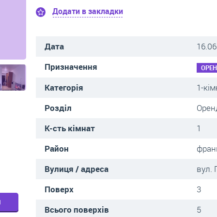
Додати в закладки
Дата
16.06
Призначення
ОРЕ
Категорія
1-кім
Розділ
Орен
К-сть кімнат
1
Район
фран
Вулиця / адреса
вул. 
Поверх
3
м
Всього поверхів
5