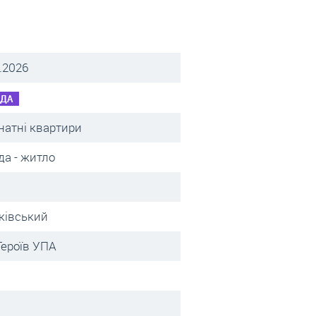
.2026
НДА
натні квартири
да - житло
ківський
Героїв УПА