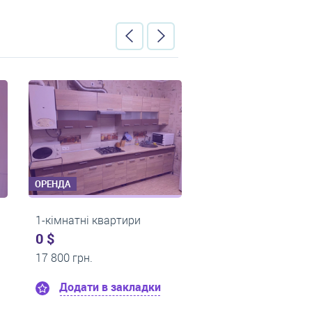
ОРЕНДА
ОРЕНДА
тири
1-кімнатні квартири
1-кімнатн
0 $
0 $
11 000 грн.
13 500 гр
акладки
Додати в закладки
Дода