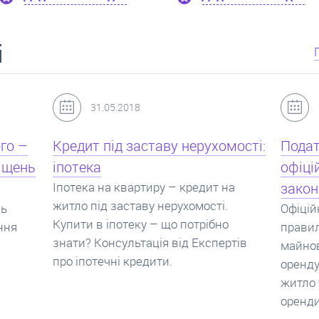
і
24.07.2017
мості:
Податок з оренди квартири,
Новоб
офіційний договір оренди та
пропо
на
законна здача житла
реаль
Офіційно здати квартиру в найм. Як
Новобу
о
правильно укладати договір
перева
ртів
майнового найму, який податок за
новобу
оренду квартири. Законно здати
ціни н
житло та грамотно підписати договір
нарахо
оренди квартири.
новобу