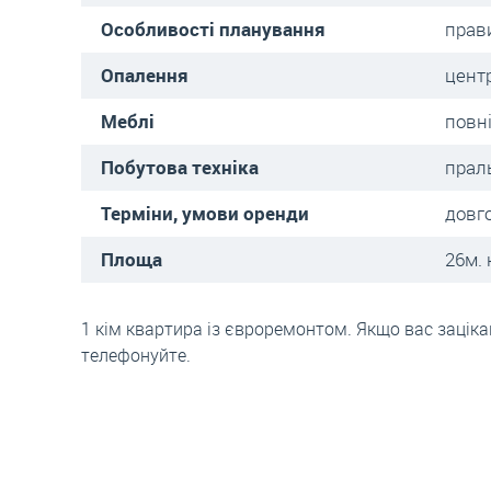
Особливості планування
прав
Опалення
цент
Меблі
повн
Побутова техніка
прал
Терміни, умови оренди
довг
Площа
26м. 
1 кім квартира із євроремонтом. Якщо вас заціка
телефонуйте.