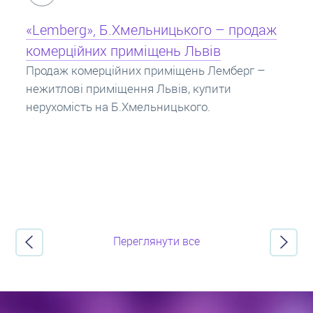
Кредит під заставу нерухомості: іпотека
Іпотека на квартиру – кредит на житло під
заставу нерухомості. Купити в іпотеку – що
потрібно знати? Консультація від Експертів
про іпотечні кредити.
Переглянути все