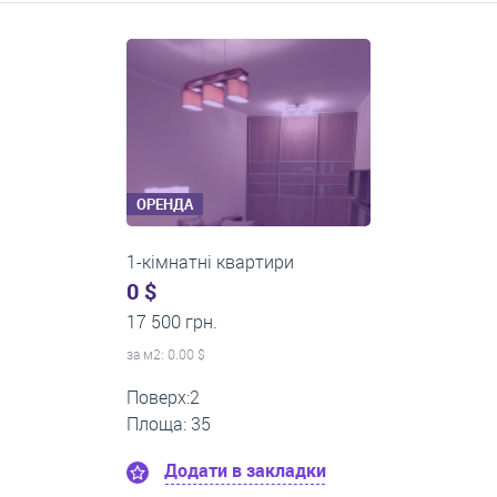
Середні ціни на довготривалу оренду квартир, особняків,
кімнат
ОРЕНДА
1-кімнатні квартири
0 $
22 500 грн.
за м
2
: 0.00 $
Поверх:12
Площа: 60
Додати в закладки