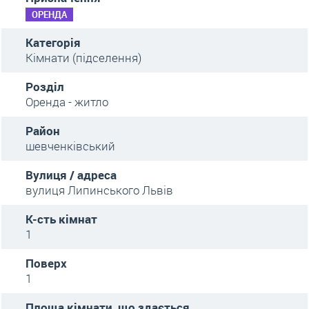
ОРЕНДА
Категорія
Кімнати (підселення)
Розділ
Оренда - житло
Район
шевченківський
Вулиця / адреса
вулиця Липинського Львів
К-сть кімнат
1
Поверх
1
Площа кімнати, що здається