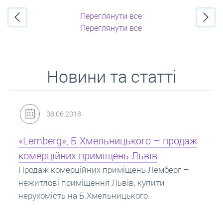
Переглянути все
Переглянути все
Новини та статті
31.05.2018
Кредит під заставу нерухомості: іпотека
Іпотека на квартиру – кредит на житло під
заставу нерухомості. Купити в іпотеку – що
потрібно знати? Консультація від Експертів
про іпотечні кредити.