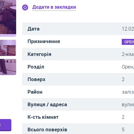
Додати в закладки
Дата
12.02
Призначення
ОРЕ
Категорія
2-кі
Розділ
Орен
Поверх
2
Район
залі
Вулиця / адреса
вули
К-сть кімнат
2
м
Всього поверхів
5