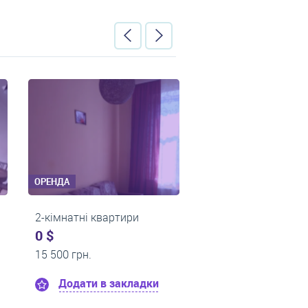
ОРЕНДА
ОРЕНДА
2-кімнатні квартири
2-кімнатні к
0 $
0 $
14 600 грн.
15 000 грн.
адки
Додати в закладки
Додати в