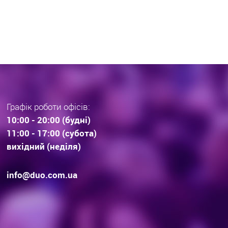
раз тенденції вибору
інвестиційної нерухомос
дови . Технології будівництва.
очікування.
Графік роботи офісів:
10:00 - 20:00 (будні)
11:00 - 17:00 (субота)
вихідний (неділя)
info@duo.com.ua