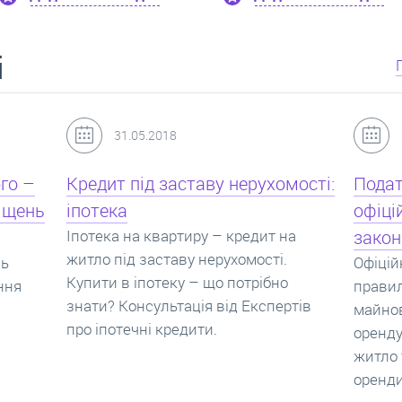
і
24.07.2017
мості:
Податок з оренди квартири,
Новоб
офіційний договір оренди та
пропо
на
законна здача житла
реаль
Офіційно здати квартиру в найм. Як
Новобу
о
правильно укладати договір
перева
ртів
майнового найму, який податок за
новобу
оренду квартири. Законно здати
ціни н
житло та грамотно підписати договір
нарахо
оренди квартири.
новобу