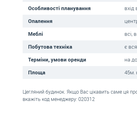
Особливості планування
вхід 
Опалення
цент
Меблі
всі, 
Побутова техніка
є вся
Терміни, умови оренди
на д
Площа
45м. 
Цегляний будинок. Якщо Вас цікавить саме ця про
вкажіть код менеджеру: 020312