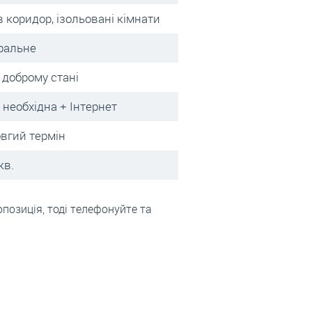
в коридор, ізольовані кімнати
ральне
в доброму стані
 необхідна + Інтернет
овгий термін
кв.
позиція, тоді телефонуйте та