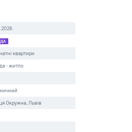
.2026
НДА
мнатні квартири
да - житло
зничний
ця Окружна, Львів