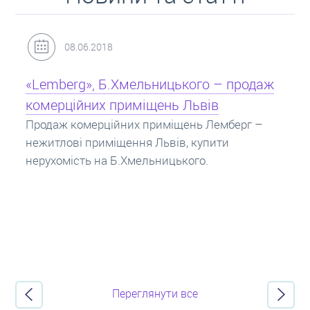
31.05.2018
Кредит під заставу нерухомості: іпотека
Іпотека на квартиру – кредит на житло під
заставу нерухомості. Купити в іпотеку – що
потрібно знати? Консультація від Експертів
про іпотечні кредити.
Переглянути все