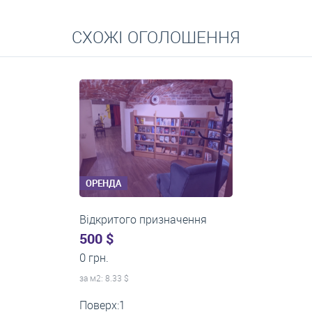
СХОЖІ ОГОЛОШЕННЯ
ОРЕНДА
Відкритого призначення
(фасадний вхід - магазини,
800 $
салони, аптеки, відкриті
0 грн.
офіси...)
за м
2
: 30.77 $
Поверх:1