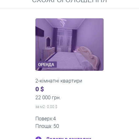
Середні ціни на довготривалу оренду квартир, особняків,
кімнат
ОРЕНДА
2-кімнатні квартири
0 $
24 000 грн.
за м
2
: 0.00 $
Поверх:1
Площа: 45