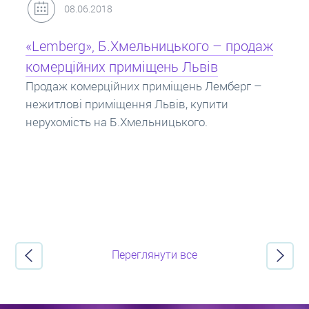
31.05.2018
Кредит під заставу нерухомості: іпотека
Іпотека на квартиру – кредит на житло під
заставу нерухомості. Купити в іпотеку – що
потрібно знати? Консультація від Експертів
про іпотечні кредити.
Переглянути все