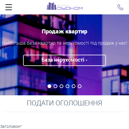
Click
Оренда квартир
с!
Найбільша база Львова - нерухомості та квартир в оре
База нерухомості -
оголошення
ПОДАТИ ОГОЛОШЕННЯ
Заголовок*