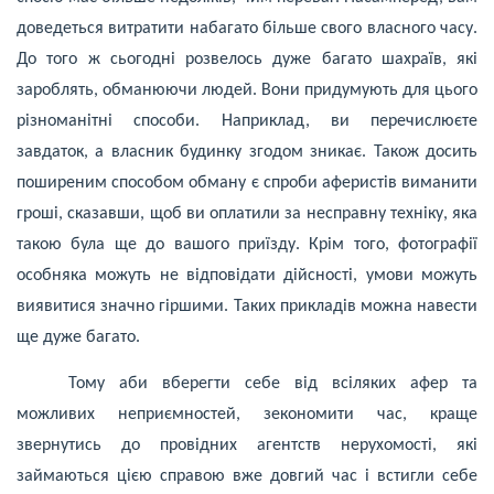
доведеться витратити набагато більше свого власного часу.
До того ж сьогодні розвелось дуже багато шахраїв, які
зароблять, обманюючи людей. Вони придумують для цього
різноманітні способи. Наприклад, ви перечислюєте
завдаток, а власник будинку згодом зникає. Також досить
поширеним способом обману є спроби аферистів виманити
гроші, сказавши, щоб ви оплатили за несправну техніку, яка
такою була ще до вашого приїзду. Крім того, фотографії
особняка можуть не відповідати дійсності, умови можуть
виявитися значно гіршими. Таких прикладів можна навести
ще дуже багато.
Тому аби вберегти себе від всіляких афер та
можливих неприємностей, зекономити час, краще
звернутись до провідних агентств нерухомості, які
займаються цією справою вже довгий час і встигли себе