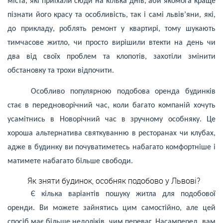
міста, які приїхали сюди на кілька днів, аби якомога краще
пізнати його красу та особливість, так і самі львів’яни, які,
до прикладу, роблять ремонт у квартирі, тому шукають
тимчасове житло, чи просто вирішили втекти на день чи
два від своїх проблем та клопотів, захотіли змінити
обстановку та трохи відпочити.
Особливо популярною подобова оренда будинків
стає в передноворічний час, коли багато компаній хочуть
усамітнись в Новорічний час в зручному особняку. Це
хороша альтернатива святкуванню в ресторанах чи клубах,
адже в будинку ви почуватиметесь набагато комфортніше і
матимете набагато більше свободи.
Як зняти будинок, особняк подобово у Львові?
Є кілька варіантів пошуку житла для подобової
оренди. Ви можете зайнятись цим самостійно, але цей
спосіб має більше недоліків, чим переваг. Насамперед, вам