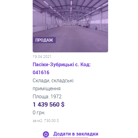
ПРОДАЖ
19.04.2021
Пасіки-Зубрицькі с. Код:
041616
Склади, складські
приміщення
Площа: 1972
1 439 560 $
0 грн.
за м
2
: 730.00 $
Додати в закладки