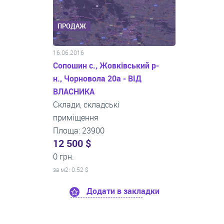
ПРОДАЖ
16.06.2016
Сопошин c., Жовківський р-
н., Чорновола 20а - ВІД
ВЛАСНИКА
Склади, складські
приміщення
Площа: 23900
12 500 $
0 грн.
за м
2
: 0.52 $
Додати в закладки