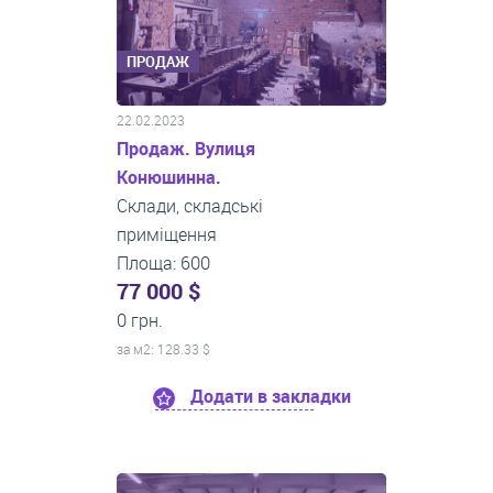
ПРОДАЖ
22.02.2023
Продаж. Вулиця
Конюшинна.
Склади, складські
приміщення
Площа: 600
77 000 $
0 грн.
за м
2
: 128.33 $
Додати в закладки