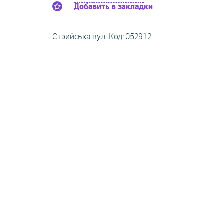
Добавить в закладки
Стрийська вул. Код: 052912
АРЕНДА
05.08.2026
0 $
15 000 грн.
за м
2
: 0.00 $
5 этаж /
2-комнатные квартиры /