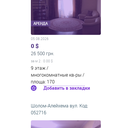
АРЕНДА
05.08.2026
0 $
26 500 грн.
за м
2
: 0.00 $
9 этаж /
многокомнатные кв-ры /
площа: 170
Добавить в закладки
Шолом-Алейхема вул. Код:
052716