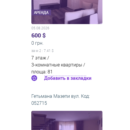
АРЕНДА
05.08.2026
600 $
0 грн.
за м
2
: 7.41 $
7 этаж /
3-комнатные квартиры /
площа: 81
Добавить в закладки
Гетьмана Мазепи вул. Код:
052715