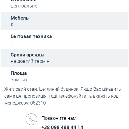
центральне
Мебель
є
Бытовая техника
є
Сроки аренды
на довгий термін
Площа
35м. кв.
Житловий стан. Цегляний будинок. Якщо Вас цікавить
саме ця пропозиція, тоді телефонуйте та вкажіть код
менеджеру: 062310
Позвоните нам:
+38 098 498 44 14