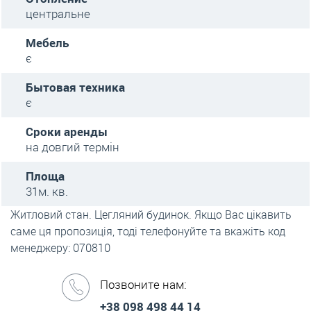
центральне
Мебель
є
Бытовая техника
є
Сроки аренды
на довгий термін
Площа
31м. кв.
Житловий стан. Цегляний будинок. Якщо Вас цікавить
саме ця пропозиція, тоді телефонуйте та вкажіть код
менеджеру: 070810
Позвоните нам:
+38 098 498 44 14