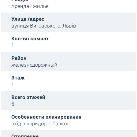
Аренда - жилье
Улица /адрес
вулиця Виговського, Львів
Кол-во комнат
1
Район
железнодорожный
Этаж
1
Всего этажей
5
Особенности планирования
вхід в коридор, є балкон
Отопление